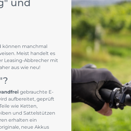
g" und
E-Bikes für Übergew
E-Bikes Damen
 können manchmal
weisen. Meist handelt es
er Leasing-Abbrecher mit
her aus wie neu!
"?
wandfrei
gebrauchte E-
ird aufbereitet, geprüft
eile wie Ketten,
heiben und Sattelstützen
ren erhalten ein
riginale, neue Akkus