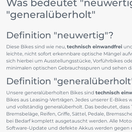
Was bedeutet "neuwerti
"generalüberholt"
E-Bikes für Senioren
E-Bikes für große Menschen
Definition "neuwertig"?
Diese Bikes sind wie neu,
technisch einwandfrei
und
leichte, nicht sofort erkennbare optische Mängel auf
sich hierbei um Ausstellungsstücke, Vorführbikes od
minimalen optischen Gebrauchsspuren und sehen da
Definition "generalüberholt
Unsere generalüberholten Bikes sind
technisch ein
Bikes aus Leasing-Verträgen
.
Jedes unserer E-Bikes w
und vollständig generalüberholt. Das bedeutet, dass T
Bremsbeläge, Reifen, Griffe, Sättel, Pedale, Bremssc
bei Bedarf komplett ausgetauscht werden. Alle Moto
Software-Update und defekte Akkus werden gegen o