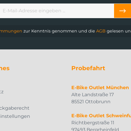
timmungen
zur Kenntnis genommen und die
AGB
gelesen und
hes
Probefahrt
m
E-Bike Outlet München
tz
Alte Landstraße 17
85521 Ottobrunn
ckgaberecht
E-Bike Outlet Schweinfu
Einstellungen
Richtbergstraße 11
97493 Bergrheinfeld