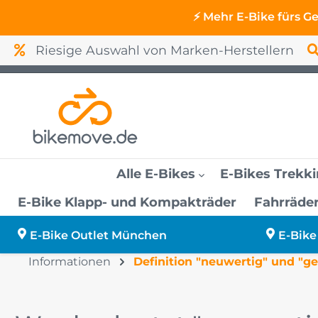
⚡ Mehr E-Bike fürs G
Riesige Auswahl von Marken-Herstellern
Alle E-Bikes
E-Bikes Trekk
E-Bike Klapp- und Kompakträder
Fahrräde
E-Bikes bis 2000 Euro
E-Bikes Trekking Herren
E-Bikes Fully
E-Bikes City Herren
KTM Lastenräder
Mountainbikes
Reklamation
E-Bike Outlet München
E-Bike Outlet München
E-Bike
Fully
Informationen
Definition "neuwertig" und "g
E-Bikes bis 3000 Euro
E-Bike Finanzierung
E-Bike Outlet Schweinfurt
E-Bikes B-Ware