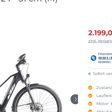
E-Bikes für Übergew
E-Bikes Damen
2.199,
zzgl. Versa
Sofort ver
Zustand
Lauflei
Motor:
Akkukap