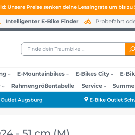
eld: Unsere Preise senken deine Leasingrate um bis zu
Intelligenter E-Bike Finder
Probefahrt od
ing
E-Mountainbikes
E-Bikes City
E-Bik
r
Rahmengrößentabelle
Service
Summer-
E-Bikes bis 2500 Eur
E-Bikes Trekking D
E-Bikes Hardtail
E-Bikes City Damen
Widerruf
E-Bike Outlet Augsb
 Outlet Augsburg
E-Bike Outlet Sch
E-Bikes für große M
Support
E-Bike Outlet Freilas
24 - 51 cm (M)
E-Bikes für kleine F