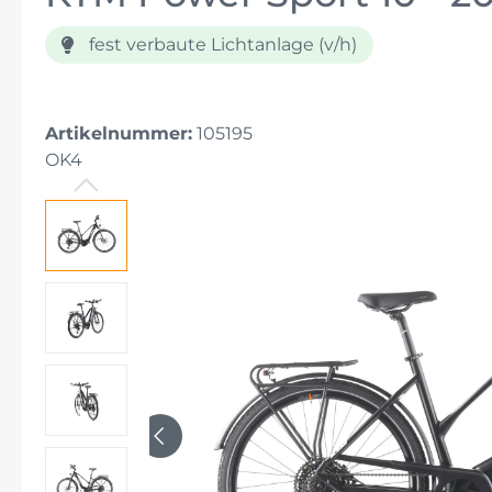
fest verbaute Lichtanlage (v/h)
E-Bikes für Senioren
E-Bikes für große Menschen
Artikelnummer:
105195
OK4