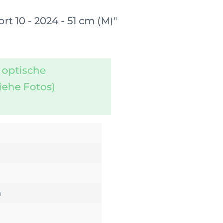
 10 - 2024 - 51 cm (M)"
 optische
iehe Fotos)
m