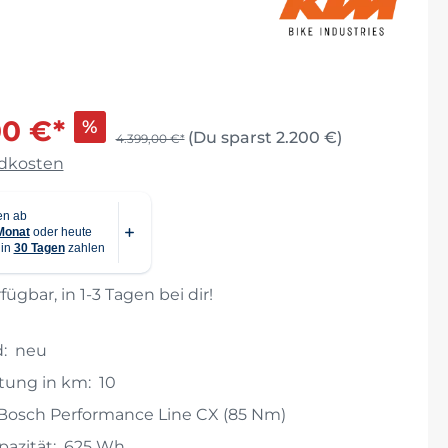
ichtige
00 €*
%
(Du sparst 2.200 €)
4.399,00 €*
ndkosten
fügbar, in 1-3 Tagen bei dir!
:
neu
stung in km:
10
Bosch Performance Line CX (85 Nm)
azität:
625 Wh