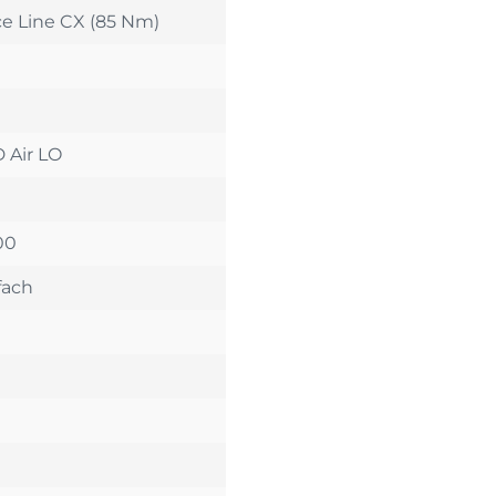
e Line CX (85 Nm)
 Air LO
00
fach