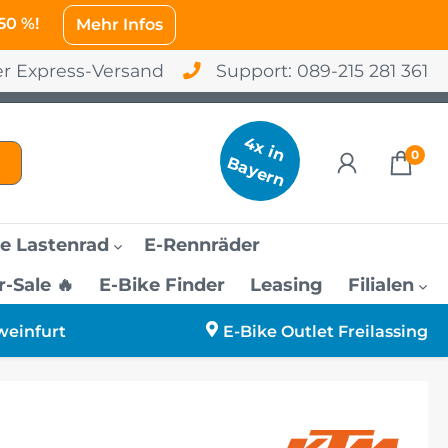
 50 %!
Mehr Infos
er Express-Versand
Support:
089-215 281 361
4
x
in
a
y
e
r
0
B
n
e Lastenrad
E-Rennräder
Sale 🔥
E-Bike Finder
Leasing
Filialen
o
amen
urg
weinfurt
E-Bike Outlet Freilassing
änner
sing
rauen