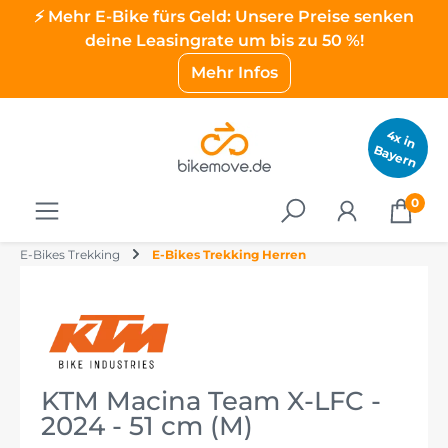
⚡ Mehr E-Bike fürs Geld: Unsere Preise senken
deine Leasingrate um bis zu 50 %!
Mehr Infos
4
x
in
a
y
e
B
rn
0
E-Bikes Trekking
E-Bikes Trekking Herren
KTM Macina Team X-LFC -
2024 - 51 cm (M)