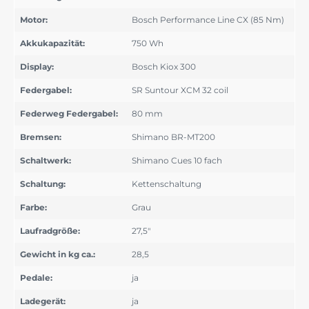
Motor:
Bosch Performance Line CX (85 Nm)
Akkukapazität:
750 Wh
Display:
Bosch Kiox 300
Federgabel:
SR Suntour XCM 32 coil
Federweg Federgabel:
80 mm
Bremsen:
Shimano BR-MT200
Schaltwerk:
Shimano Cues 10 fach
Schaltung:
Kettenschaltung
Farbe:
Grau
Laufradgröße:
27,5"
Gewicht in kg ca.:
28,5
Pedale:
ja
Ladegerät:
ja