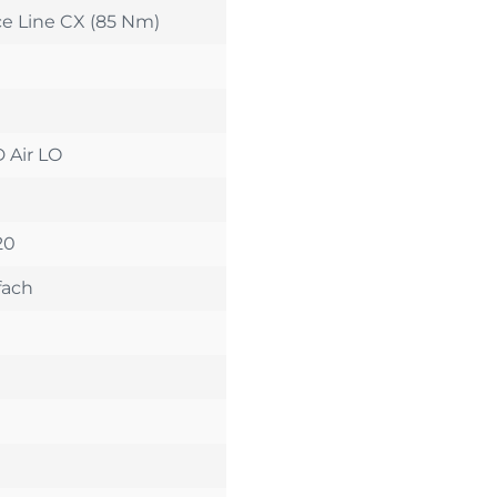
e Line CX (85 Nm)
 Air LO
20
fach