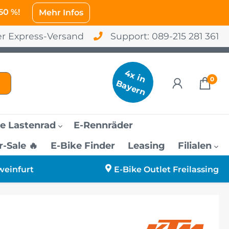
 50 %!
Mehr Infos
er Express-Versand
Support:
089-215 281 361
4
x
in
a
y
e
r
0
B
n
e Lastenrad
E-Rennräder
Sale 🔥
E-Bike Finder
Leasing
Filialen
o
amen
urg
weinfurt
E-Bike Outlet Freilassing
änner
sing
rauen