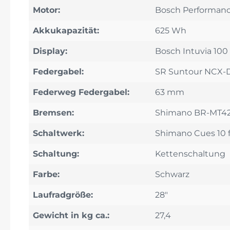
Motor:
Bosch Performanc
Akkukapazität:
625 Wh
Display:
Bosch Intuvia 100
Federgabel:
SR Suntour NCX-D
Federweg Federgabel:
63 mm
Bremsen:
Shimano BR-MT4
Schaltwerk:
Shimano Cues 10 
Schaltung:
Kettenschaltung
Farbe:
Schwarz
Laufradgröße:
28"
Gewicht in kg ca.:
27,4