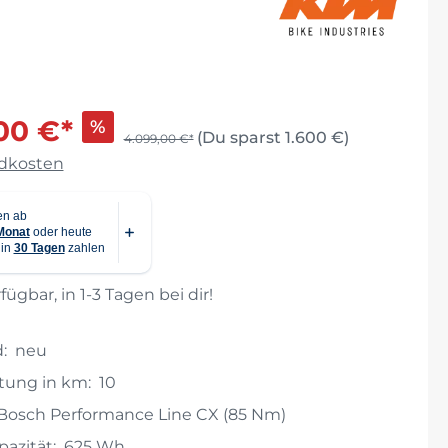
ichtige
00 €*
%
(Du sparst 1.600 €)
4.099,00 €*
ndkosten
fügbar, in 1-3 Tagen bei dir!
:
neu
stung in km:
10
Bosch Performance Line CX (85 Nm)
azität:
625 Wh