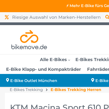
⚡ Mehr E-Bike fürs G
Riesige Auswahl von Marken-Herstellern
Alle E-Bikes
E-Bikes Trekk
E-Bike Klapp- und Kompakträder
Fahrräde
E-Bikes bis 2000 Euro
E-Bikes Trekking Herren
E-Bikes Fully
E-Bikes City Herren
KTM Lastenräder
Mountainbikes
Reklamation
E-Bike Outlet München
E-Bike Outlet München
E-Bike
Fully
E-Bikes Trekking
E-Bikes Trekking Herren
E-Bikes bis 3000 Euro
E-Bike Finanzierung
E-Bike Outlet Schweinfurt
KTM Macina Sport 610 PT
E-Bikes B-Ware