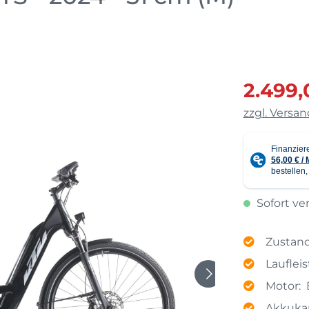
E-Bikes für Übergew
E-Bikes Damen
2.499,
zzgl. Versa
Sofort ver
Zustand
Lauflei
Motor:
Akkukap