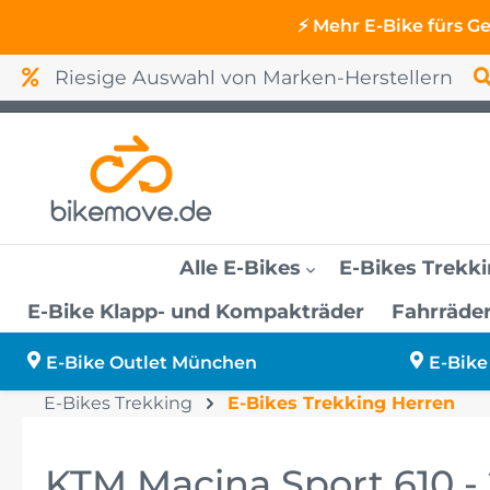
⚡ Mehr E-Bike fürs G
Riesige Auswahl von Marken-Herstellern
Alle E-Bikes
E-Bikes Trekk
E-Bike Klapp- und Kompakträder
Fahrräde
E-Bikes bis 2000 Euro
E-Bikes Trekking Herren
E-Bikes Fully
E-Bikes City Herren
KTM Lastenräder
Mountainbikes
Reklamation
E-Bike Outlet München
E-Bike Outlet München
E-Bike
Fully
E-Bikes Trekking
E-Bikes Trekking Herren
E-Bikes bis 3000 Euro
E-Bike Finanzierung
E-Bike Outlet Schweinfurt
KTM Macina Sport 610 - 
E-Bikes B-Ware