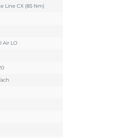
e Line CX (85 Nm)
 Air LO
20
fach