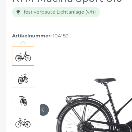
fest verbaute Lichtanlage (v/h)
E-Bikes für Senioren
E-Bikes für große Menschen
Artikelnummer:
104189