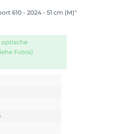
t 610 - 2024 - 51 cm (M)"
 optische
iehe Fotos)
m