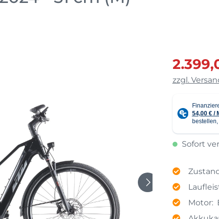
E-Bikes für Übergew
E-Bikes Damen
2.399,
zzgl. Versa
Sofort ver
Zustand
Lauflei
Motor:
Akkukap