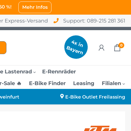
 50 %!
Mehr Infos
er Express-Versand
Support:
089-215 281 361
4
x
in
a
y
e
r
0
B
n
e Lastenrad
E-Rennräder
Sale 🔥
E-Bike Finder
Leasing
Filialen
o
amen
urg
weinfurt
E-Bike Outlet Freilassing
änner
sing
rauen