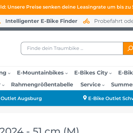
eld: Unsere Preise senken deine Leasingrate um bis zu
Intelligenter E-Bike Finder
Probefahrt od
ing
E-Mountainbikes
E-Bikes City
E-Bik
r
Rahmengrößentabelle
Service
Summer-
E-Bikes bis 2500 Eur
E-Bikes Trekking D
E-Bikes Hardtail
E-Bikes City Damen
Widerruf
E-Bike Outlet Augsb
 Outlet Augsburg
E-Bike Outlet Sch
E-Bikes für große M
Support
E-Bike Outlet Freilas
2024 - 51 cm (M)
E-Bikes für kleine F