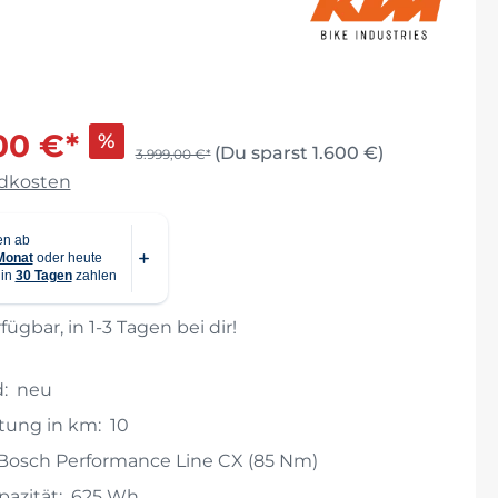
ichtige
00 €*
%
(Du sparst 1.600 €)
3.999,00 €*
ndkosten
fügbar, in 1-3 Tagen bei dir!
:
neu
stung in km:
10
Bosch Performance Line CX (85 Nm)
azität:
625 Wh