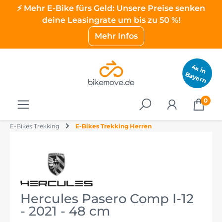
⚡ Mehr E-Bike fürs Geld: Unsere Preise senken
deine Leasingrate um bis zu 50 %!
Mehr Infos
4
x
in
a
y
e
B
rn
0
E-Bikes Trekking
E-Bikes Trekking Herren
Hercules Pasero Comp I-12
- 2021 - 48 cm