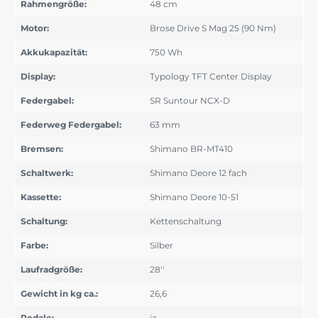
Rahmengröße:
48 cm
Motor:
Brose Drive S Mag 25 (90 Nm)
Akkukapazität:
750 Wh
Display:
Typology TFT Center Display
Federgabel:
SR Suntour NCX-D
Federweg Federgabel:
63 mm
Bremsen:
Shimano BR-MT410
Schaltwerk:
Shimano Deore 12 fach
Kassette:
Shimano Deore 10-51
Schaltung:
Kettenschaltung
Farbe:
Silber
Laufradgröße:
28''
Gewicht in kg ca.:
26,6
Pedale:
ja